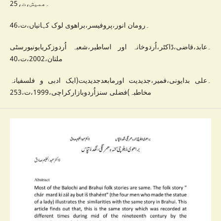
۔ھمیش،ت،25
۔رومان انور،پروفیسر،براھوی لوک کہانیاں،ت،46
۔عابد،قاضی،ڈاکٹر،اُردوخانہ اور اساطیر،شعبہ اُردوزکریایونیورسٹی
ملتان،2002،ت،40
۔علی بدایونی،فمیر،جدیدیت اورمابعدجدیدیت(ایک ادبی و فلسفیانہ
مخاطبہ)فضلی سنزاُردوبازارکراچی،1999،ت،253