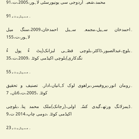
محمد،شعبہ اُردوجی سی یونیورسٹی لاہور،2005،ت،91
۔ھمیش،ت،91
۔احمدخان سہیل،مجمعہ سہیل احمدخان،2009،سنگ میل
لاہور،ت،155
۔بلوچ،عبدالصبور،ڈاکٹر،بلوچی قصّہی لبزانک(پٹ ءُ پول ءُ
نگدکاری)بلوچی اکیڈمی کوئٹہ،2009،ت،35
۔ھمیش،ت،55
۔رومان انور،پروفیسر،براھوی لوک کہانیاں،ادارہ تصنیف و تحقیق
کوئٹہ،2005،ت،6تاں، 7
۔ڈیمزلانگ ورتھ،گیدی کسّہ اولی،(رجانک)ملک محمد پناہ،بلوچی
اکیڈمی کوئٹہ،دومی چاپ،2014 ت،9
۔ھمیش،ت،23