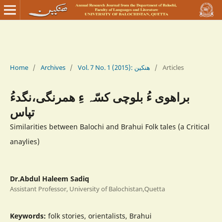
Home
/
Archives
/
Vol. 7 No. 1 (2015): ھنکین
/
Articles
براھوی ءُ بلوچی کسّہ ءِ ھمرنگی،نگدءُ
تپاس
Similarities between Balochi and Brahui Folk tales (a Critical
anaylies)
Dr.Abdul Haleem Sadiq
Assistant Professor, University of Balochistan,Quetta
Keywords:
folk stories, orientalists, Brahui