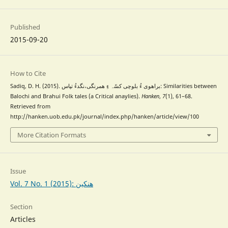
Published
2015-09-20
How to Cite
Sadiq, D. H. (2015). براھوی ءُ بلوچی کسّہ ءِ ھمرنگی،نگدءُ تپاس: Similarities between
Balochi and Brahui Folk tales (a Critical anaylies).
Hanken
,
7
(1), 61–68.
Retrieved from
http://hanken.uob.edu.pk/journal/index.php/hanken/article/view/100
More Citation Formats
Issue
Vol. 7 No. 1 (2015): ھنکین
Section
Articles