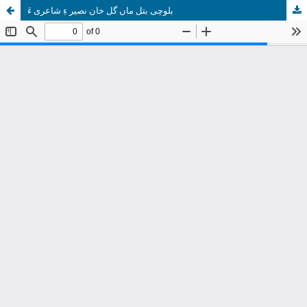
بلوچی بتل ماں گل خان نصیر ءِ شاعری ءَ