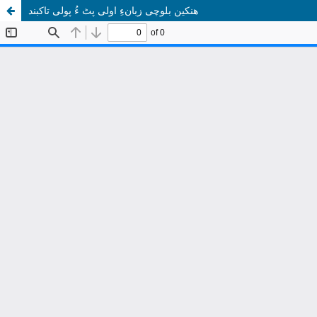
ھنکین بلوچی زبانءِ اولی پٹ ءُ پولی تاکبند