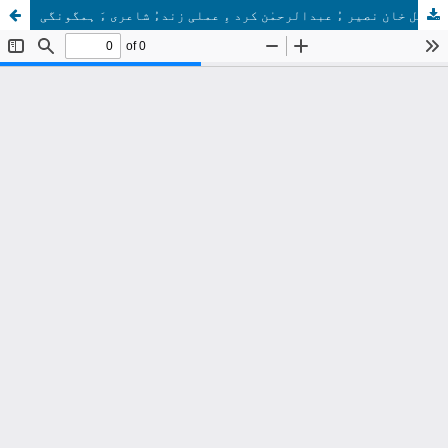
گل خان نصیر ءُ عبدالرحمٰن کرد ءِ عملی زندءُ شاعری ءَ ہمگونگی